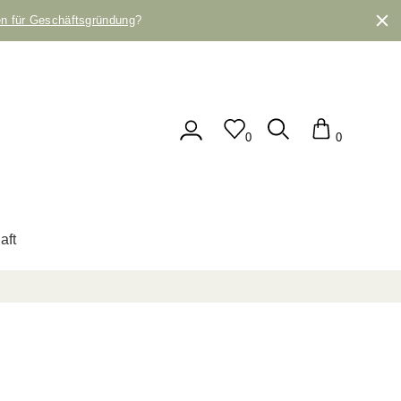
en für Geschäftsgründung
?
0
0
aft