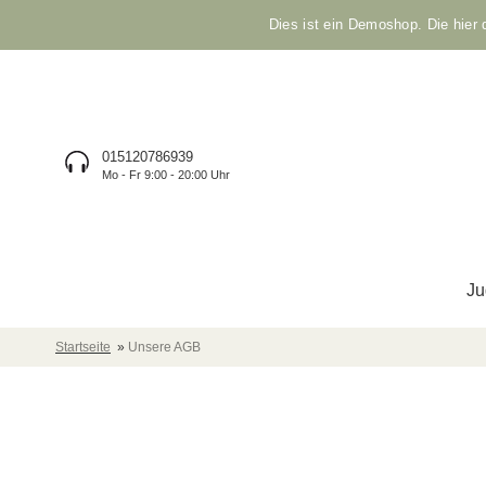
Dies ist ein Demoshop. Die hier
015120786939
Mo - Fr 9:00 - 20:00 Uhr
Ju
Startseite
»
Unsere AGB