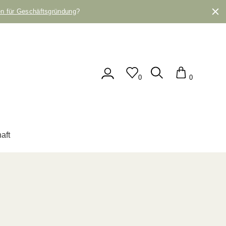
en für Geschäftsgründung
?
0
0
aft