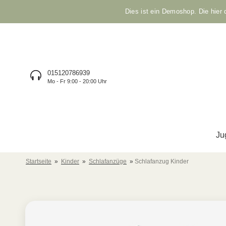
Dies ist ein Demoshop. Die hier
015120786939
Mo - Fr 9:00 - 20:00 Uhr
Ju
Startseite
»
Kinder
»
Schlafanzüge
»
Schlafanzug Kinder