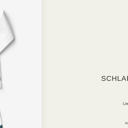
SCHLA
Lie
in